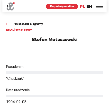
PL
EN
Kup bilety on-line
Powstańcze biogramy
Edytuj ten biogram
Stefan Matuszewski
Pseudonim:
"Chudziak"
Data urodzenia:
1904-02-08