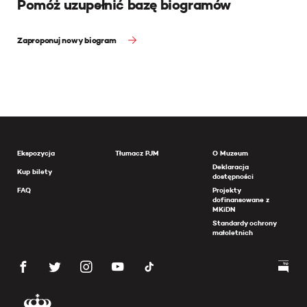
Pomóż uzupełnić bazę biogramów
Zaproponuj nowy biogram
Ekspozycja
Tłumacz PJM
O Muzeum
Deklaracja
Kup bilety
dostępności
FAQ
Projekty
dofinansowane z
MKiDN
Standardy ochrony
małoletnich