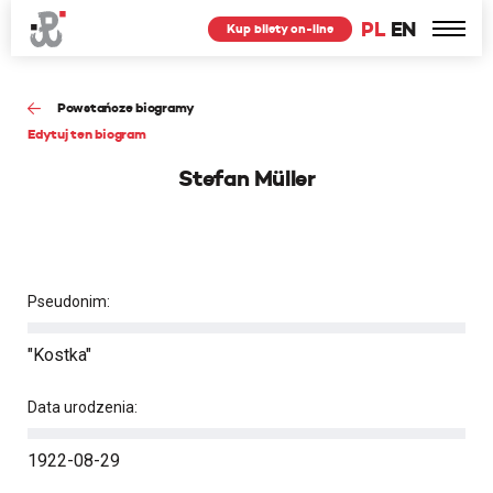
PL
EN
Kup bilety on-line
Powstańcze biogramy
Edytuj ten biogram
Stefan Müller
Pseudonim:
"Kostka"
Data urodzenia:
1922-08-29