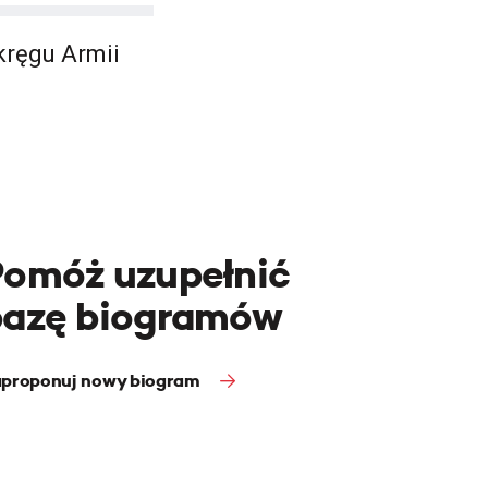
kręgu Armii
Pomóż uzupełnić
bazę biogramów
proponuj nowy biogram