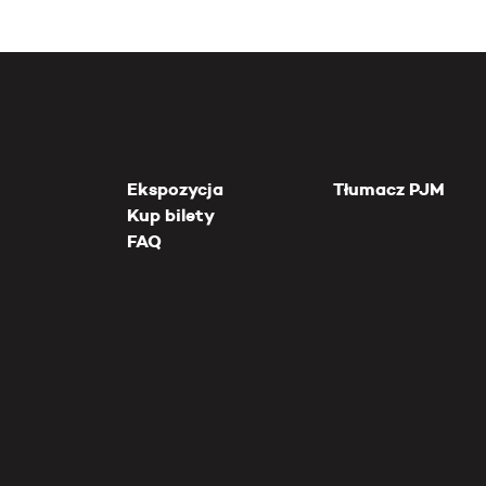
Ekspozycja
Tłumacz PJM
Kup bilety
FAQ