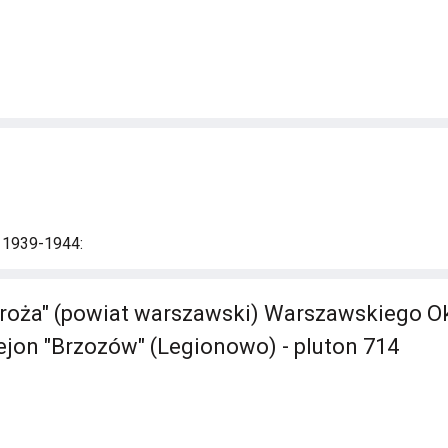
i 1939-1944:
roża" (powiat warszawski) Warszawskiego O
Rejon "Brzozów" (Legionowo) - pluton 714