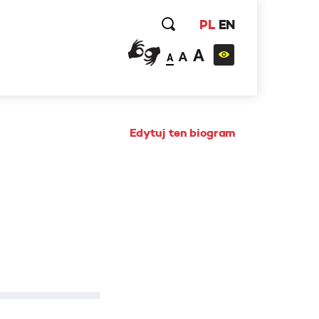
PL
EN
A
A
A
Edytuj ten biogram