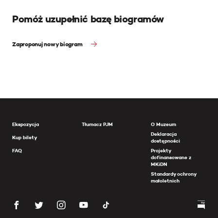
Pomóż uzupełnić bazę biogramów
Zaproponuj nowy biogram
Ekspozycja
Tłumacz PJM
O Muzeum
Deklaracja
Kup bilety
dostępności
FAQ
Projekty
dofinansowane z
MKiDN
Standardy ochrony
małoletnich