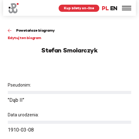
PL
EN
Kup bilety on-line
Powstańcze biogramy
Edytuj ten biogram
Stefan Smolarczyk
Pseudonim:
"Dąb II"
Data urodzenia:
1910-03-08