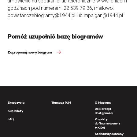
umówieniu na spotkanie lub telefonicznie w ww. dniach i
godzinach pod numerem: 22 539 79 36, mailowo:
powstanczebiogramy@1944.pl lub mpalgan@1944.pl
Pomóż uzupełnić bazę biogramów
Zaproponuj nowy biogram
Ekspozycja
Tłumacz PJM
O Muzeum
Deklaracja
Kup bilety
dostępności
FAQ
Projekty
dofinansowane z
MKiDN
Standardy ochrony