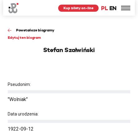
PL
EN
Kup bilety on-line
Powstańcze biogramy
Edytuj ten biogram
Stefan Szałwiński
Pseudonim:
"Wolniak"
Data urodzenia:
1922-09-12