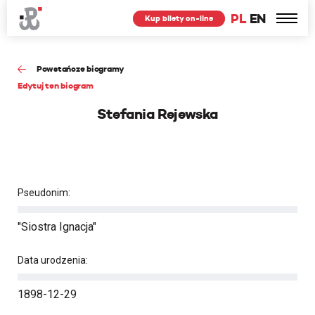
PL
EN
Kup bilety on-line
Powstańcze biogramy
Edytuj ten biogram
Stefania Rejewska
Pseudonim:
"Siostra Ignacja"
Data urodzenia:
1898-12-29