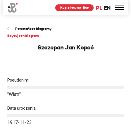
PL
EN
Kup bilety on-line
Powstańcze biogramy
Edytuj ten biogram
Szczepan Jan Kopeć
Pseudonim:
"Wiatr"
Data urodzenia:
1917-11-23