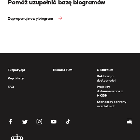
Pomóż uzupełnić bazę biogramów
Zaproponuj nowy biogram
Ekspozycja
Tłumacz PJM
O Muzeum
Deklaracja
Kup bilety
dostępności
FAQ
Projekty
dofinansowane z
MKiDN
Standardy ochrony
małoletnich