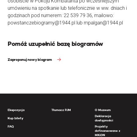
osobiście w Pokoju Kombatanta po wcześniejszym
umówieniu na spotkanie lub telefonicznie w ww. dniach i
godzinach pod numerem: 22 539 79 36, mailowo:
powstanczebiogramy@1944.pl lub mpalgan@1944.pl
Pomóż uzupełnić bazę biogramów
Zaproponuj nowy biogram
Ekspozycja
Tłumacz PJM
O Muzeum
Deklaracja
Kup bilety
dostępności
FAQ
Projekty
dofinansowane z
MKiDN