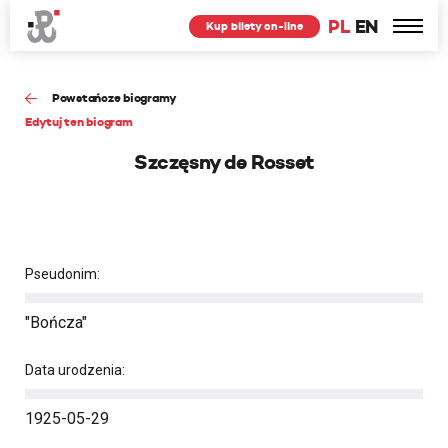
PL
EN
Kup bilety on-line
Powstańcze biogramy
Edytuj ten biogram
Szczęsny de Rosset
Pseudonim:
"Bończa"
Data urodzenia:
1925-05-29