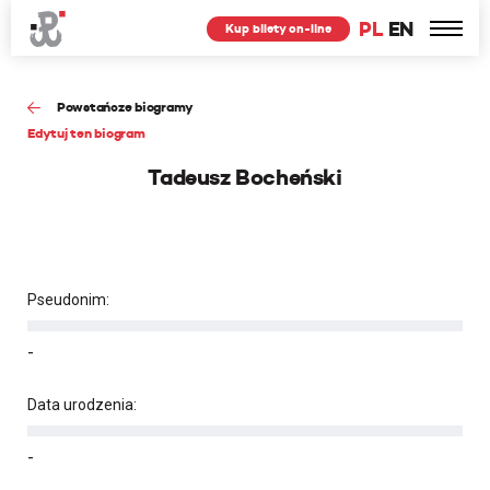
PL
EN
Kup bilety on-line
Powstańcze biogramy
Edytuj ten biogram
Tadeusz Bocheński
Pseudonim:
-
Data urodzenia:
-