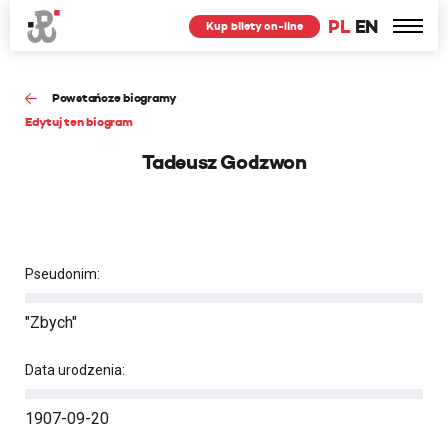
PL
EN
Kup bilety on-line
Powstańcze biogramy
Edytuj ten biogram
Tadeusz Godzwon
Pseudonim:
"Zbych"
Data urodzenia:
1907-09-20