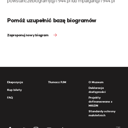
powstanczebiogramy@1944.pl lub mpalgan@1944.pl
Pomóż uzupełnić bazę biogramów
Zaproponuj nowy biogram
Ekspozycja
Tłumacz PJM
O Muzeum
Deklaracja
Kup bilety
dostępności
FAQ
Projekty
dofinansowane z
MKiDN
Standardy ochrony
małoletnich