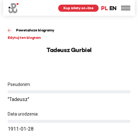
PL
EN
Kup bilety on-line
Powstańcze biogramy
Edytuj ten biogram
Tadeusz Gurbiel
Pseudonim:
"Tadeusz"
Data urodzenia:
1911-01-28