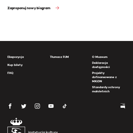
Zaproponuj nowy biogram
Ekspozycja
Tłumacz PJM
O Muzeum
Deklaracja
Kup bilety
dostępności
FAQ
Projekty
dofinansowane z
MKiDN
Standardy ochrony
małoletnich