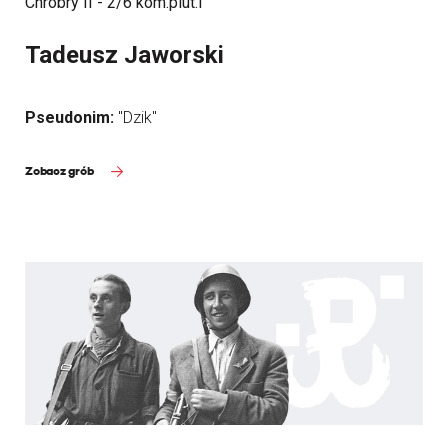
Chrobry II - 2/6 kom.plut.I
Tadeusz Jaworski
Pseudonim:
"Dzik"
Zobacz grób