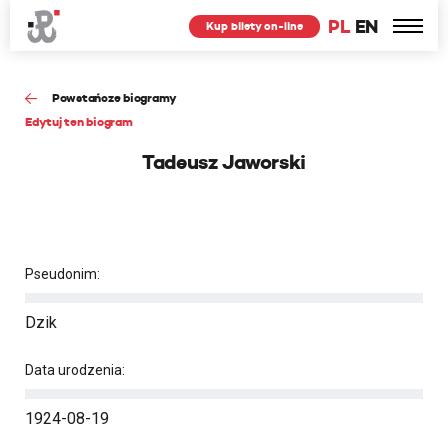
PL
EN
Kup bilety on-line
Powstańcze biogramy
Edytuj ten biogram
Tadeusz Jaworski
Pseudonim:
Dzik
Data urodzenia:
1924-08-19