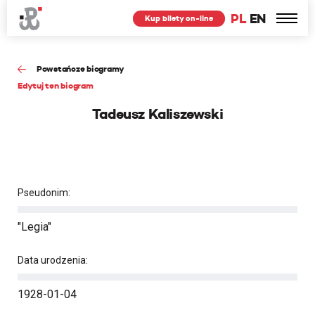
PL
EN
Kup bilety on-line
Powstańcze biogramy
Edytuj ten biogram
Tadeusz Kaliszewski
Pseudonim:
"Legia"
Data urodzenia:
1928-01-04