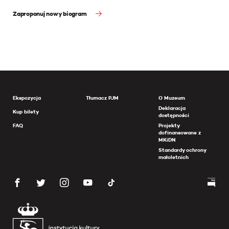
Zaproponuj nowy biogram
Ekspozycja
Tłumacz PJM
O Muzeum
Deklaracja
Kup bilety
dostępności
FAQ
Projekty
dofinansowane z
MKiDN
Standardy ochrony
małoletnich