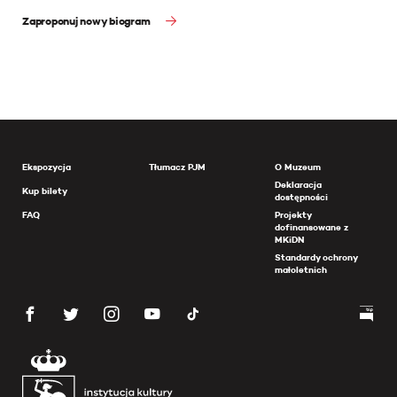
Zaproponuj nowy biogram
Ekspozycja
Tłumacz PJM
O Muzeum
Deklaracja
Kup bilety
dostępności
FAQ
Projekty
dofinansowane z
MKiDN
Standardy ochrony
małoletnich