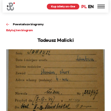
PL
EN
Kup bilety on-line
Powstańcze biogramy
Edytuj ten biogram
Tadeusz Malicki