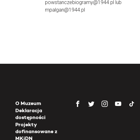
powstanczebiogramy@1944.pl lub
mpalgan@1944.pl
O Muzeum
Deklaracja
dostępności
Projekty
dofinansowane z
MKiDN