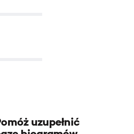
Pomóż uzupełnić
bazę biogramów