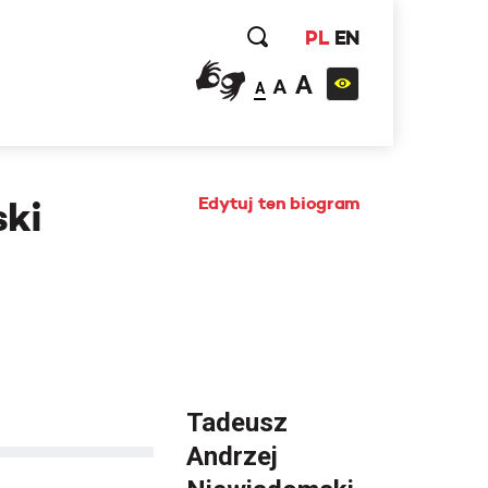
PL
EN
A
A
A
Edytuj ten biogram
ski
Tadeusz
Andrzej