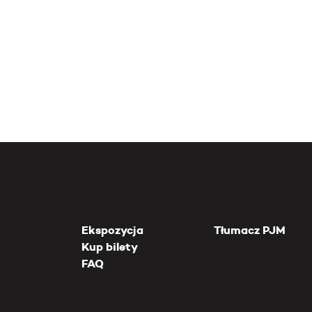
Ekspozycja
Tłumacz PJM
Kup bilety
FAQ