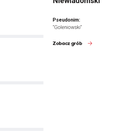
Niewiadomski
Pseudonim:
"Goleniowski"
Zobacz grób