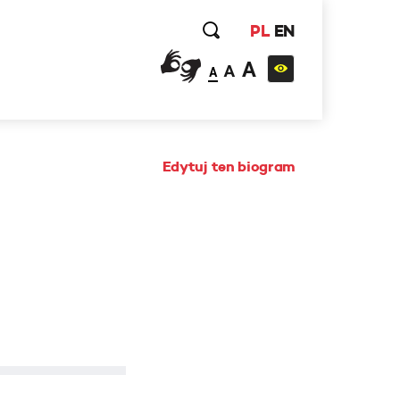
PL
EN
A
A
A
Edytuj ten biogram