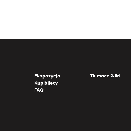
Ekspozycja
Tłumacz PJM
Kup bilety
FAQ