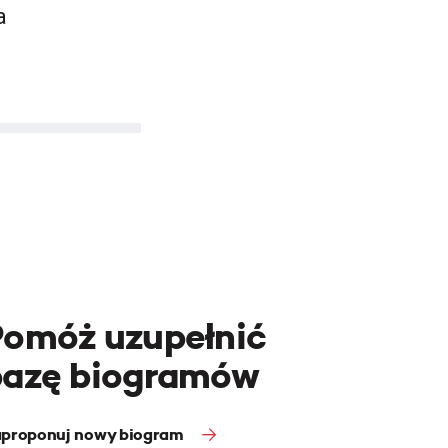
a
Pomóż uzupełnić
bazę biogramów
proponuj nowy biogram