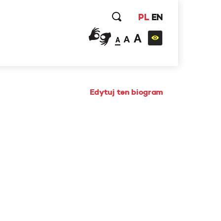
PL
EN
A
A
A
Edytuj ten biogram