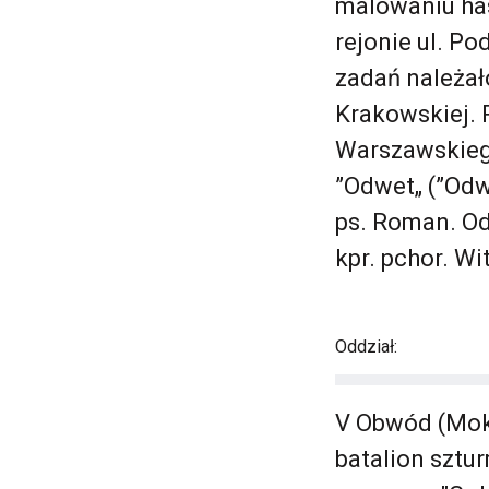
malowaniu has
rejonie ul. Po
zadań należał
Krakowskiej. 
Warszawskiego
”Odwet„ (”Odw
ps. Roman. Od
kpr. pchor. Wi
Oddział:
V Obwód (Moko
batalion sztur