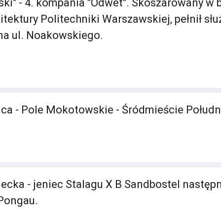
ski" - 4. kompania "Odwet". Skoszarowany w
tektury Politechniki Warszawskiej, pełnił sł
na ul. Noakowskiego.
ica - Pole Mokotowskie - Śródmieście Połudn
ecka - jeniec Stalagu X B Sandbostel następn
 Pongau.