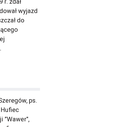
 r. zdał
dował wyjazd
szczał do
ającego
ej
.
Szeregów, ps.
 Hufiec
i ”Wawer",