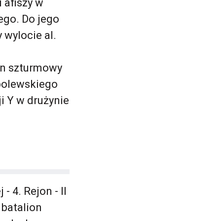
 afiszy w
iego. Do jego
 wylocie al.
ion szturmowy
obolewskiego
i Y w drużynie
4. Rejon - II
 batalion