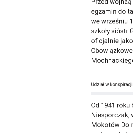
Przed wojnaą 
egzamin do t
we wrześniu 1
szkoły sióstr
oficjalnie jak
Obowiązkowej 
Mochnackiego i
Udział w konspiracj
Od 1941 roku 
Niesporczak, 
Mokotów Dolny