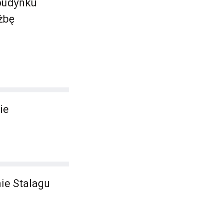
 budynku
użbę
ie
ie Stalagu