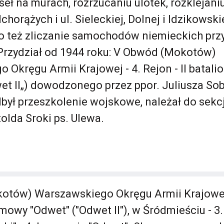
eł na murach, rozrzucaniu ulotek, rozklejaniu
dchorążych i ul. Sieleckiej, Dolnej i Idzikowsk
o też zliczanie samochodów niemieckich przy
Przydział od 1944 roku: V Obwód (Mokotów)
 Okręgu Armii Krajowej - 4. Rejon - II batal
et II„) dowodzonego przez ppor. Juliusza S
był przeszkolenie wojskowe, należał do sekcj
tolda Sroki ps. Ulewa.
tów) Warszawskiego Okręgu Armii Krajowej - 
mowy "Odwet" ("Odwet II"), w Śródmieściu - 3.