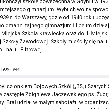
ukończył szkołę powszechną w Gdyni i w 1939
amtejszego gimnazjum. Wybuch wojny spowo
939 r. do Warszawy, gdzie od 1940 roku uczę
 Goldmann, tajnego gimnazjum i liceum dział
o Miejska Szkoła Krawiecka oraz do III Miejski
Szkoły Zawodowej. Szkoły mieściły się na ul
 na ul. Filtrowej.
i 1939-1944:
był członkiem Bojowych Szkół („BS„) Szarych 
w zastępie Zbigniewa Jaczewskiego ps. Żubr,
. Brał udział w małym sabotażu w organizacj