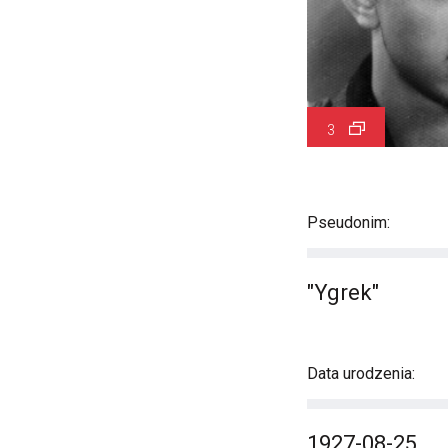
3
Pseudonim:
"Ygrek"
Data urodzenia:
1927-08-25