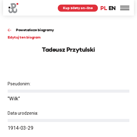
PL
EN
Kup bilety on-line
Powstańcze biogramy
Edytuj ten biogram
Tadeusz Przytulski
Pseudonim:
"Wilk"
Data urodzenia:
1914-03-29