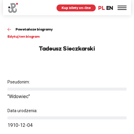
PL
EN
Kup bilety on-line
Powstańcze biogramy
Edytuj ten biogram
Tadeusz Sieczkarski
Pseudonim:
"Wdowiec"
Data urodzenia:
1910-12-04