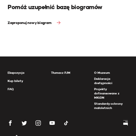
Pomóż uzupełnić bazę biogramów
Zaproponuj nowy biogram
Ekspozycja
Tłumacz PJM
O Muzeum
Deklaracja
Kup bilety
dostępności
FAQ
Projekty
dofinansowane z
MKiDN
Standardy ochrony
małoletnich