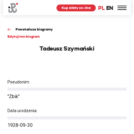
PL
EN
Kup bilety on-line
Powstańcze biogramy
Edytuj ten biogram
Tadeusz Szymański
Pseudonim:
"Żbik"
Data urodzenia:
1928-09-30