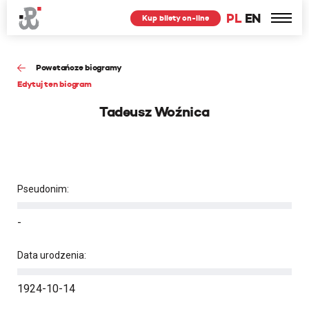
PL
EN
Kup bilety on-line
Powstańcze biogramy
Edytuj ten biogram
Tadeusz Woźnica
Pseudonim:
-
Data urodzenia:
1924-10-14