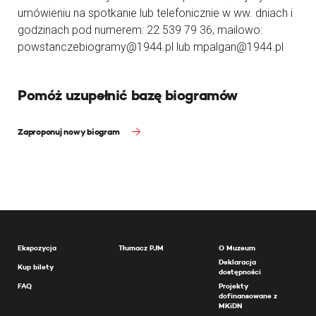
umówieniu na spotkanie lub telefonicznie w ww. dniach i
godzinach pod numerem: 22 539 79 36, mailowo:
powstanczebiogramy@1944.pl lub mpalgan@1944.pl
Pomóż uzupełnić bazę biogramów
Zaproponuj nowy biogram
Ekspozycja
Tłumacz PJM
O Muzeum
Deklaracja
Kup bilety
dostępności
FAQ
Projekty
dofinansowane z
MKiDN