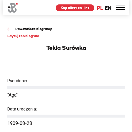
PL
EN
Kup bilety on-line
Powstańcze biogramy
Edytuj ten biogram
Tekla Surówka
Pseudonim:
"Aga"
Data urodzenia:
1909-08-28