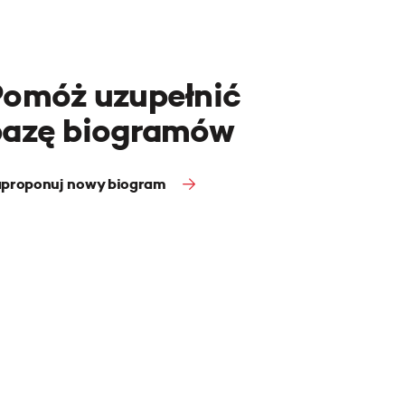
Pomóż uzupełnić
bazę biogramów
proponuj nowy biogram