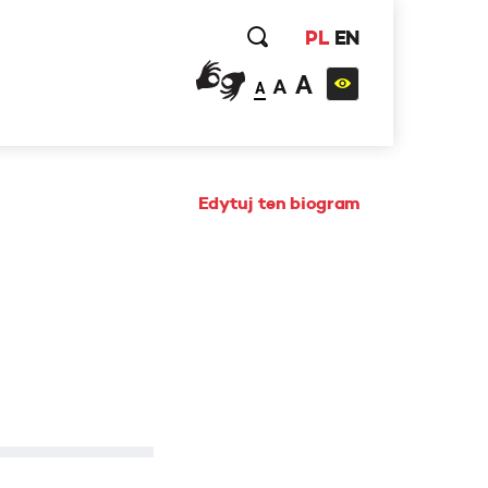
PL
EN
A
A
A
Edytuj ten biogram