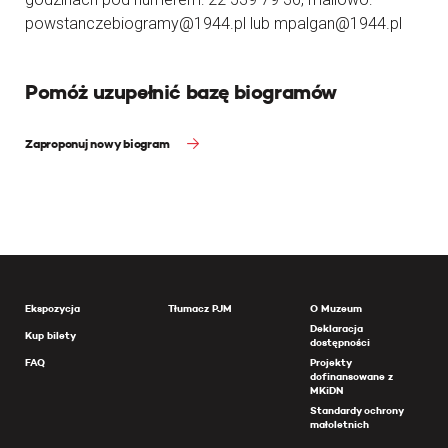
powstanczebiogramy@1944.pl lub mpalgan@1944.pl
Pomóż uzupełnić bazę biogramów
Zaproponuj nowy biogram
Ekspozycja
Tłumacz PJM
O Muzeum
Deklaracja
Kup bilety
dostępności
FAQ
Projekty
dofinansowane z
MKiDN
Standardy ochrony
małoletnich