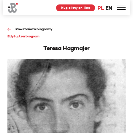
PL
EN
Kup bilety on-line
Powstańcze biogramy
Edytuj ten biogram
Teresa Hagmajer