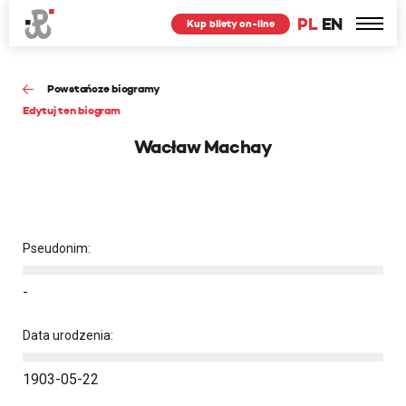
PL
EN
Kup bilety on-line
Powstańcze biogramy
Edytuj ten biogram
Wacław Machay
Pseudonim:
-
Data urodzenia:
1903-05-22