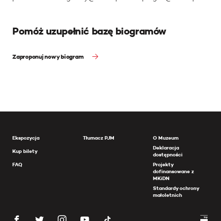
Pomóż uzupełnić bazę biogramów
Zaproponuj nowy biogram
Ekspozycja
Tłumacz PJM
O Muzeum
Deklaracja
Kup bilety
dostępności
FAQ
Projekty
dofinansowane z
MKiDN
Standardy ochrony
małoletnich