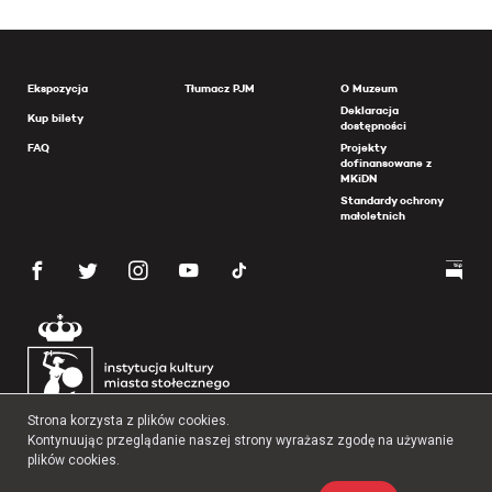
Ekspozycja
Tłumacz PJM
O Muzeum
Deklaracja
Kup bilety
dostępności
FAQ
Projekty
dofinansowane z
MKiDN
Standardy ochrony
małoletnich
Strona korzysta z plików cookies.
Kontynuując przeglądanie naszej strony wyrażasz zgodę na używanie
Archiwum Państwowe m. st. Warszawy - listy ekshumowanych
plików cookies.