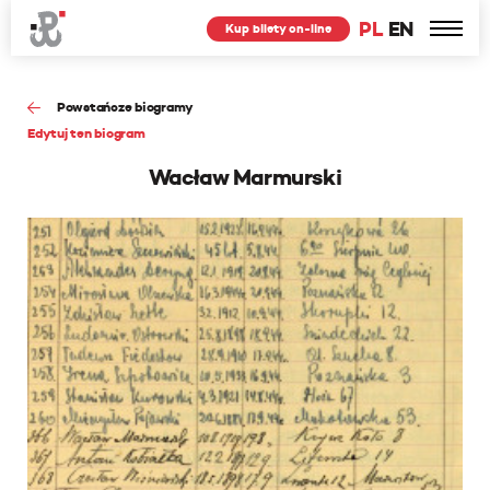
PL
EN
Kup bilety on-line
Powstańcze biogramy
Edytuj ten biogram
Wacław Marmurski