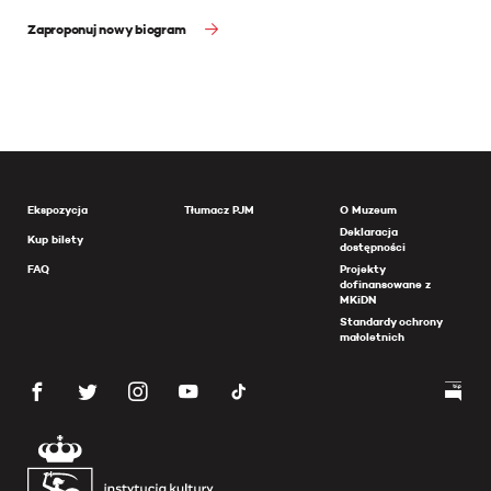
Zaproponuj nowy biogram
Ekspozycja
Tłumacz PJM
O Muzeum
Deklaracja
Kup bilety
dostępności
FAQ
Projekty
dofinansowane z
MKiDN
Standardy ochrony
małoletnich