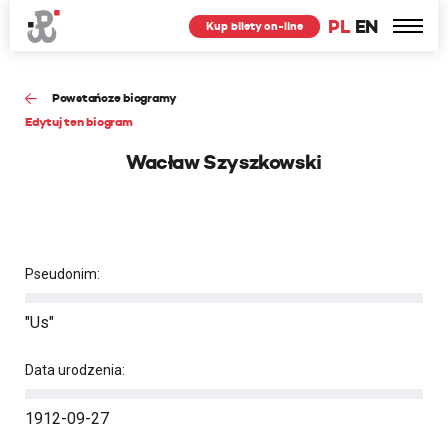
PL
EN
Kup bilety on-line
Powstańcze biogramy
Edytuj ten biogram
Wacław Szyszkowski
Pseudonim:
"Us"
Data urodzenia:
1912-09-27