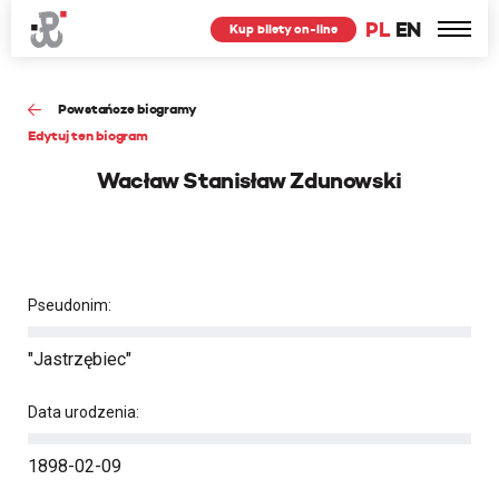
PL
EN
Kup bilety on-line
Powstańcze biogramy
Edytuj ten biogram
Wacław Stanisław Zdunowski
Pseudonim:
"Jastrzębiec"
Data urodzenia:
1898-02-09