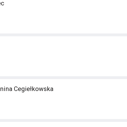
ec
anina Cegiełkowska