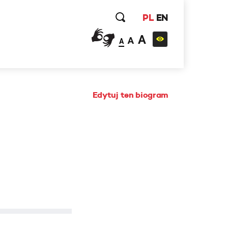
PL
EN
A
A
A
Edytuj ten biogram