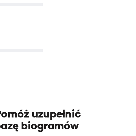
Pomóż uzupełnić
bazę biogramów