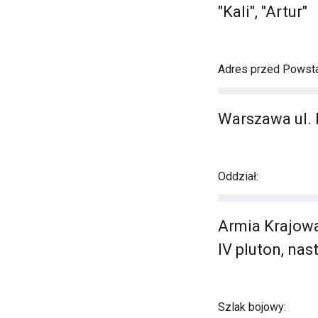
"Kali", "Artur"
Adres przed Powst
Warszawa ul. 
Oddział:
Armia Krajowa
IV pluton, na
Szlak bojowy: