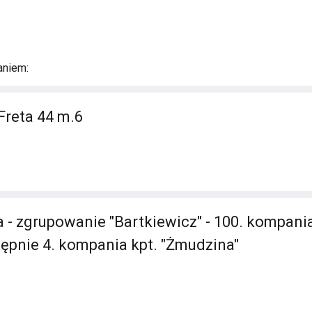
aniem:
Freta 44 m.6
 - zgrupowanie "Bartkiewicz" - 100. kompani
stępnie 4. kompania kpt. "Żmudzina"