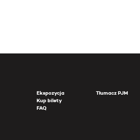
Ekspozycja
Tłumacz PJM
Kup bilety
FAQ