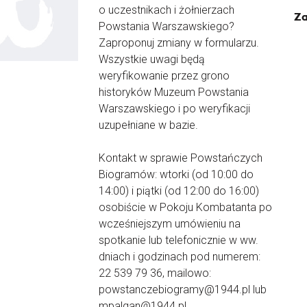
o uczestnikach i żołnierzach
Za
Powstania Warszawskiego?
Zaproponuj zmiany w formularzu.
Wszystkie uwagi będą
weryfikowanie przez grono
historyków Muzeum Powstania
Warszawskiego i po weryfikacji
uzupełniane w bazie.
Kontakt w sprawie Powstańczych
Biogramów: wtorki (od 10:00 do
14:00) i piątki (od 12:00 do 16:00)
osobiście w Pokoju Kombatanta po
wcześniejszym umówieniu na
spotkanie lub telefonicznie w ww.
dniach i godzinach pod numerem:
22 539 79 36, mailowo:
powstanczebiogramy@1944.pl lub
mpalgan@1944.pl