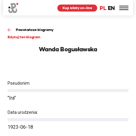
PL
EN
Kup bilety on-line
Powstańcze biogramy
Edytuj ten biogram
Wanda Bogusławska
Pseudonim:
"Ira"
Data urodzenia:
1923-06-18