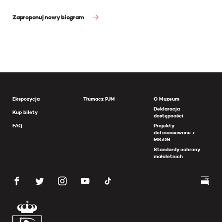
Zaproponuj nowy biogram
Ekspozycja
Tłumacz PJM
O Muzeum
Deklaracja
Kup bilety
dostępności
FAQ
Projekty
dofinansowane z
MKiDN
Standardy ochrony
małoletnich