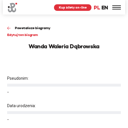
PL
EN
Kup bilety on-line
Powstańcze biogramy
Edytuj ten biogram
Wanda Waleria Dąbrowska
Pseudonim:
-
Data urodzenia:
-