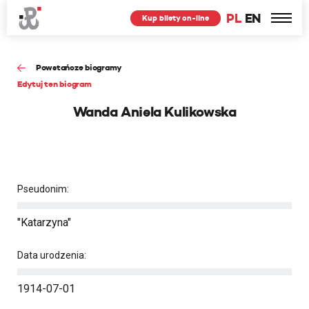
PL
EN
Kup bilety on-line
Powstańcze biogramy
Edytuj ten biogram
Wanda Aniela Kulikowska
Pseudonim:
"Katarzyna"
Data urodzenia:
1914-07-01