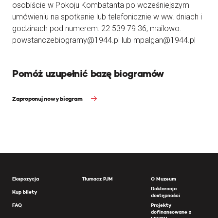
osobiście w Pokoju Kombatanta po wcześniejszym
umówieniu na spotkanie lub telefonicznie w ww. dniach i
godzinach pod numerem: 22 539 79 36, mailowo:
powstanczebiogramy@1944.pl lub mpalgan@1944.pl
Pomóż uzupełnić bazę biogramów
Zaproponuj nowy biogram
Ekspozycja
Tłumacz PJM
O Muzeum
Deklaracja
Kup bilety
dostępności
FAQ
Projekty
dofinansowane z