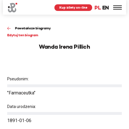
PL
EN
Kup bilety on-line
Powstańcze biogramy
Edytuj ten biogram
Wanda Irena Pillich
Pseudonim:
"Farmaceutka"
Data urodzenia:
1891-01-06