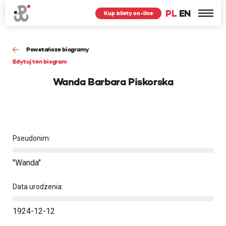
PL
EN
Kup bilety on-line
Powstańcze biogramy
Edytuj ten biogram
Wanda Barbara Piskorska
Pseudonim:
"Wanda"
Data urodzenia:
1924-12-12