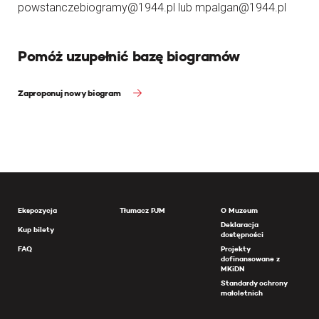
powstanczebiogramy@1944.pl lub mpalgan@1944.pl
Pomóż uzupełnić bazę biogramów
Zaproponuj nowy biogram
Ekspozycja
Tłumacz PJM
O Muzeum
Deklaracja
Kup bilety
dostępności
FAQ
Projekty
dofinansowane z
MKiDN
Standardy ochrony
małoletnich