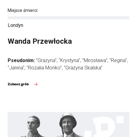
Miejsce śmierci:
Londyn
Wanda Przewłocka
Pseudonim:
"Grażyna", "Krystyna", "Mirosława", "Regina",
"Janina", "Rozalia Mońko", "Grażyna Skalska"
Zobacz grób