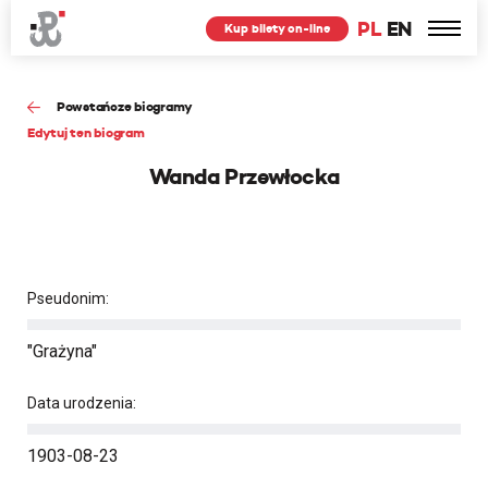
PL
EN
Kup bilety on-line
Powstańcze biogramy
Edytuj ten biogram
Wanda Przewłocka
Pseudonim:
"Grażyna"
Data urodzenia:
1903-08-23