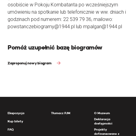
osobiście w Pokoju Kombatanta po wcześniejszym
umówieniu na spotkanie lub telefonicznie w ww. dniach i
godzinach pod numerem: 22 539 79 36, mailowo:
powstanczebiogramy@1944.pl lub mpalgan@1944.pl
Pomóż uzupełnić bazę biogramów
Zaproponuj nowy biogram
Ekspozycja
Tłumacz PJM
O Muzeum
Deklaracja
Kup bilety
dostępności
FAQ
Projekty
dofinansowane z