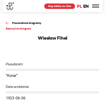
PL
EN
Kup bilety on-line
Powstańcze biogramy
Edytuj ten biogram
Wiesław Fihel
Pseudonim:
"Konar"
Data urodzenia:
1923-06-06