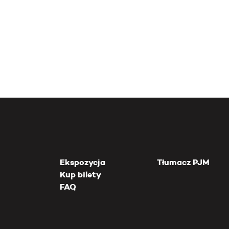
Ekspozycja
Tłumacz PJM
Kup bilety
FAQ