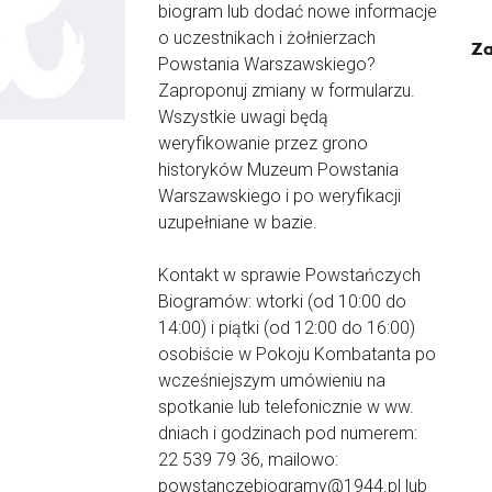
biogram lub dodać nowe informacje
o uczestnikach i żołnierzach
Za
Powstania Warszawskiego?
Zaproponuj zmiany w formularzu.
Wszystkie uwagi będą
weryfikowanie przez grono
historyków Muzeum Powstania
Warszawskiego i po weryfikacji
uzupełniane w bazie.
Kontakt w sprawie Powstańczych
Biogramów: wtorki (od 10:00 do
14:00) i piątki (od 12:00 do 16:00)
osobiście w Pokoju Kombatanta po
wcześniejszym umówieniu na
spotkanie lub telefonicznie w ww.
dniach i godzinach pod numerem:
22 539 79 36, mailowo:
powstanczebiogramy@1944.pl lub