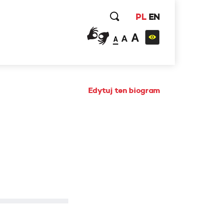
PL
EN
A
A
A
Edytuj ten biogram