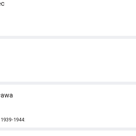
ec
sława
i 1939-1944: