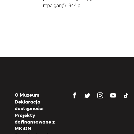
mpalgan@1944.pl
O Muzeum
Deklaracja
dostępności
Projekty
dofinansowane z
MKiDN