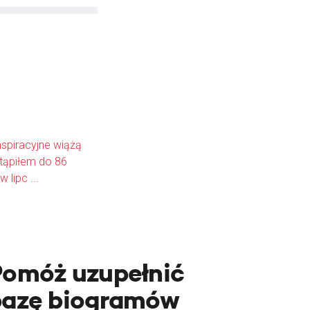
nspiracyjne wiążą
stąpiłem do 86
lipc ...
Pomóż uzupełnić
bazę biogramów