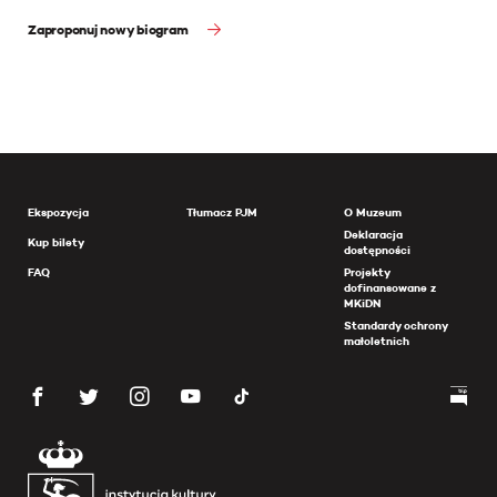
Zaproponuj nowy biogram
Ekspozycja
Tłumacz PJM
O Muzeum
Deklaracja
Kup bilety
dostępności
FAQ
Projekty
dofinansowane z
MKiDN
Standardy ochrony
małoletnich