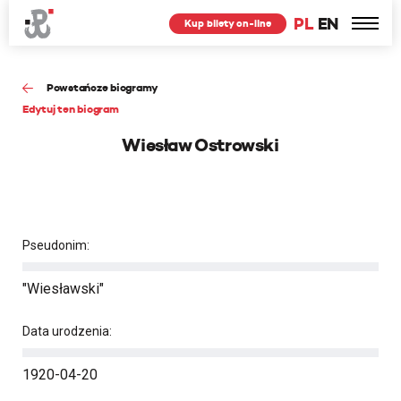
PL
EN
Kup bilety on-line
Powstańcze biogramy
Edytuj ten biogram
Wiesław Ostrowski
Pseudonim:
"Wiesławski"
Data urodzenia:
1920-04-20