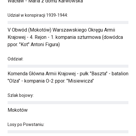
Wacław - Maria z domu Karwowska
Udział w konspiracji 1939-1944:
V Obwód (Mokotów) Warszawskiego Okręgu Armii
Krajowej - 4. Rejon - 1. kompania szturmowa (dowódca
ppor. "Kot" Antoni Figura)
Oddział:
Komenda Główna Armii Krajowej - pułk "Baszta" - batalion
"Olza" - kompania O-2 ppor. "Misiewicza"
Szlak bojowy:
Mokotów
Losy po Powstaniu: