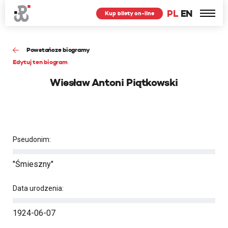
PL
EN
Kup bilety on-line
Powstańcze biogramy
Edytuj ten biogram
Wiesław Antoni Piątkowski
Pseudonim:
"Śmieszny"
Data urodzenia:
1924-06-07