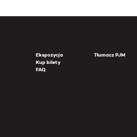
Ekspozycja
Tłumacz PJM
Kup bilety
FAQ