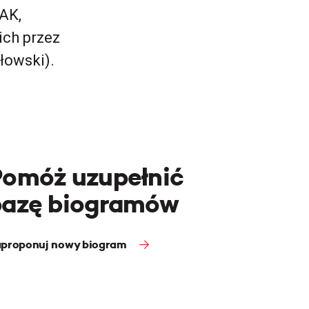
AK,
ch przez
łowski).
Pomóż uzupełnić
bazę biogramów
proponuj nowy biogram