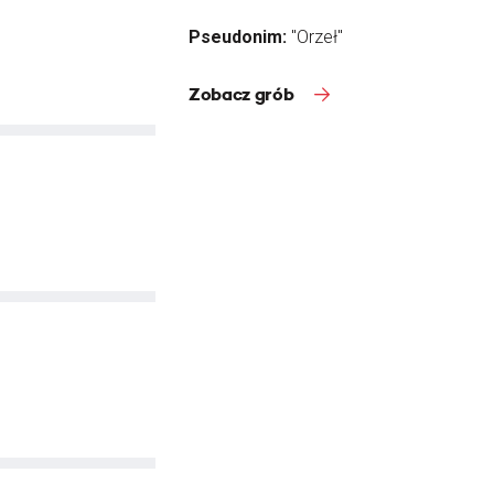
Pseudonim:
"Orzeł"
Zobacz grób