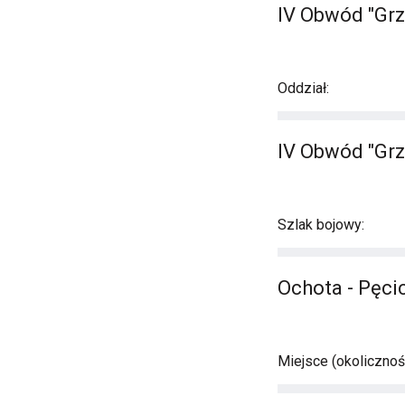
IV Obwód "Grz
Oddział:
IV Obwód "Grz
Szlak bojowy:
Ochota - Pęci
Miejsce (okolicznośc