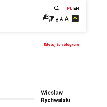
PL
EN
A
A
A
Edytuj ten biogram
Wiesław
Rychwalski