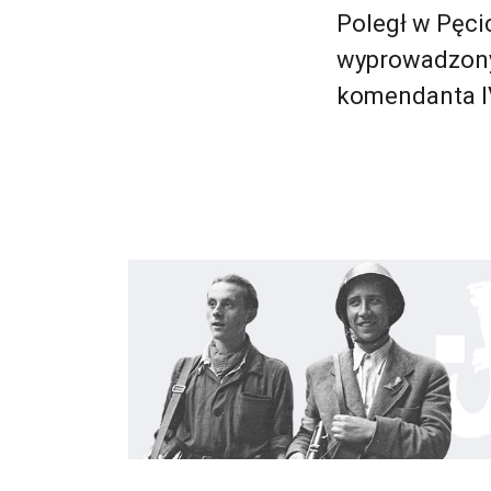
Poległ w Pęci
wyprowadzony
komendanta IV