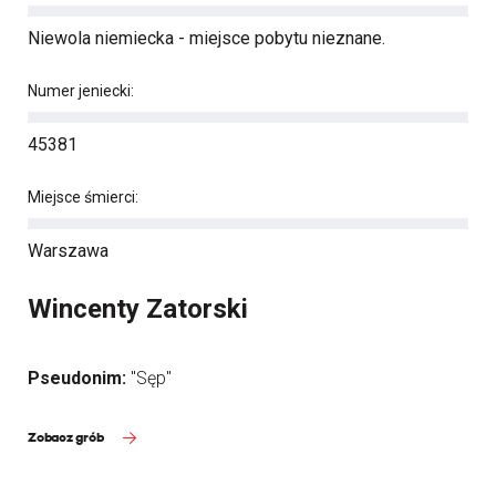
Niewola niemiecka - miejsce pobytu nieznane.
Numer jeniecki:
45381
Miejsce śmierci:
Warszawa
Wincenty Zatorski
Pseudonim:
"Sęp"
Zobacz grób