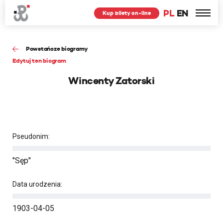
PL
EN
Kup bilety on-line
Powstańcze biogramy
Edytuj ten biogram
Wincenty Zatorski
Pseudonim:
"Sęp"
Data urodzenia:
1903-04-05