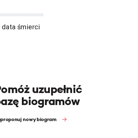
data śmierci
Pomóż uzupełnić
bazę biogramów
proponuj nowy biogram