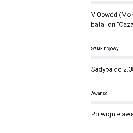
V Obwód (Moko
batalion "Oaza
Szlak bojowy:
Sadyba do 2.08
Awanse:
Po wojnie aw