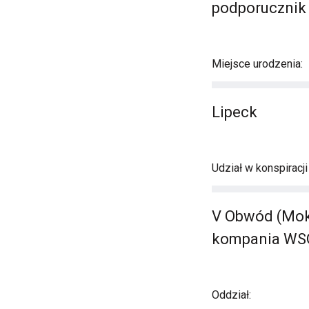
podporucznik
Miejsce urodzenia:
Lipeck
Udział w konspiracj
V Obwód (Moko
kompania WSO
Oddział: