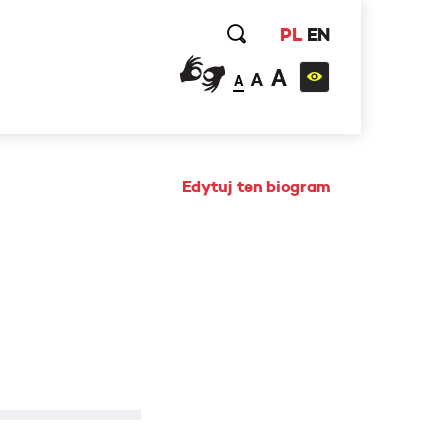
PL
EN
A
A
A
Edytuj ten biogram