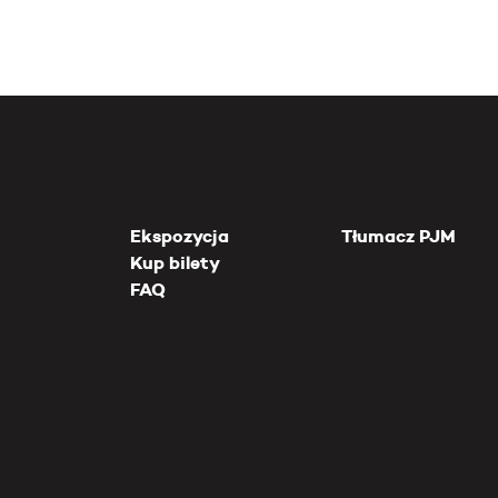
Ekspozycja
Tłumacz PJM
Kup bilety
FAQ