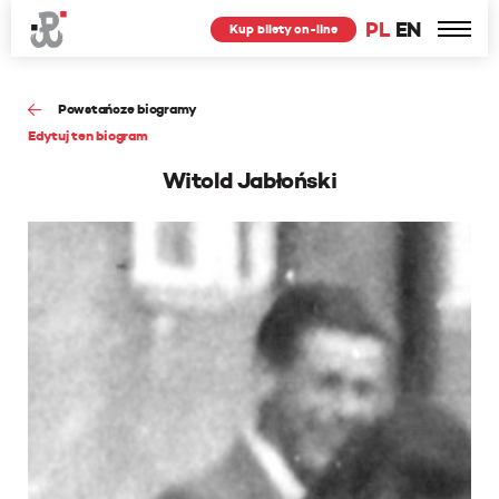
PL
EN
Kup bilety on-line
Powstańcze biogramy
Edytuj ten biogram
Witold Jabłoński