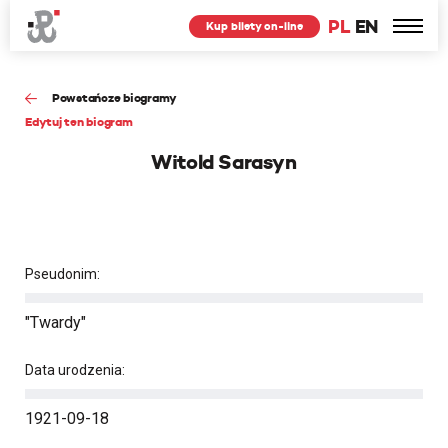
PL
EN
Kup bilety on-line
Powstańcze biogramy
Edytuj ten biogram
Witold Sarasyn
Pseudonim:
"Twardy"
Data urodzenia:
1921-09-18