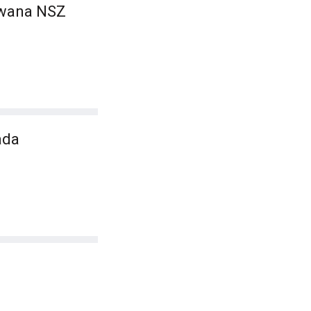
owana NSZ
ada