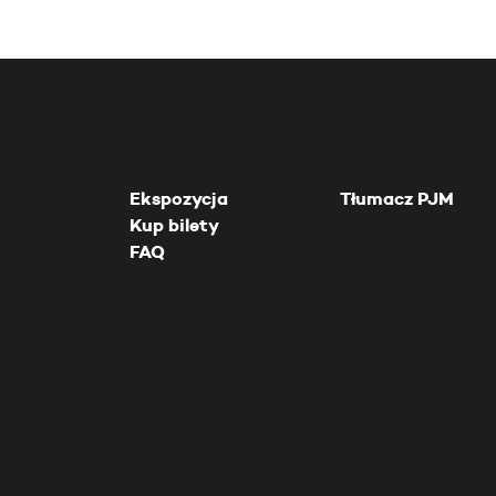
Ekspozycja
Tłumacz PJM
Kup bilety
FAQ