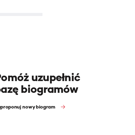
Pomóż uzupełnić
bazę biogramów
proponuj nowy biogram