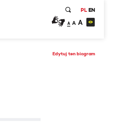
PL
EN
A
A
A
Edytuj ten biogram