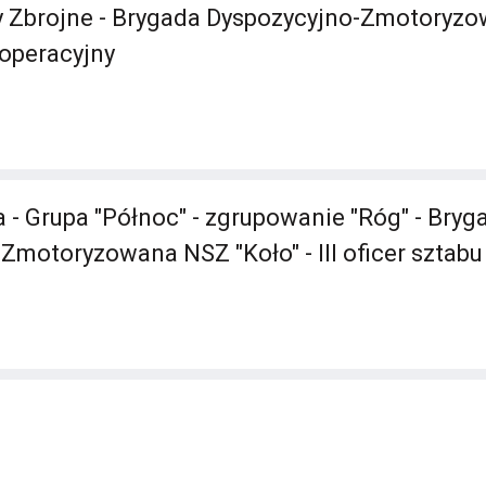
y Zbrojne - Brygada Dyspozycyjno-Zmotoryz
r operacyjny
 - Grupa "Północ" - zgrupowanie "Róg" - Bryg
Zmotoryzowana NSZ "Koło" - III oficer sztabu