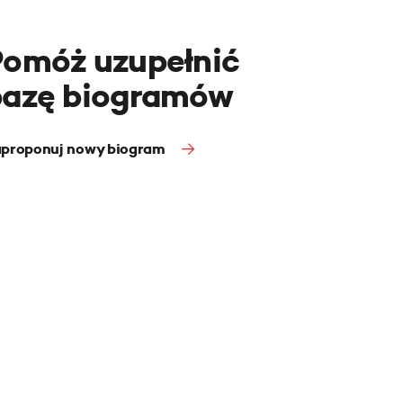
Pomóż uzupełnić
bazę biogramów
proponuj nowy biogram