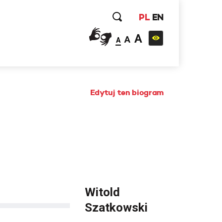
PL
EN
A
A
A
Edytuj ten biogram
Witold
Szatkowski