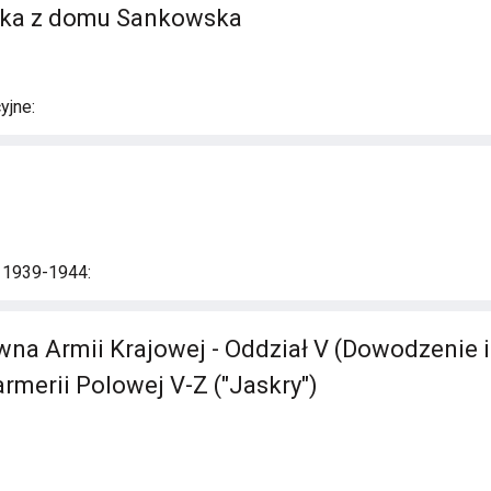
szka z domu Sankowska
yjne:
i 1939-1944:
a Armii Krajowej - Oddział V (Dowodzenie i
rmerii Polowej V-Z ("Jaskry")