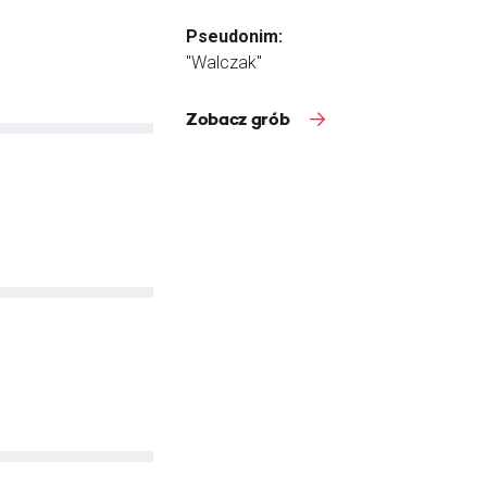
Pseudonim:
"Walczak"
Zobacz grób