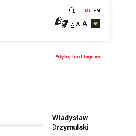
PL
EN
A
A
A
Edytuj ten biogram
Władysław
Drzymulski