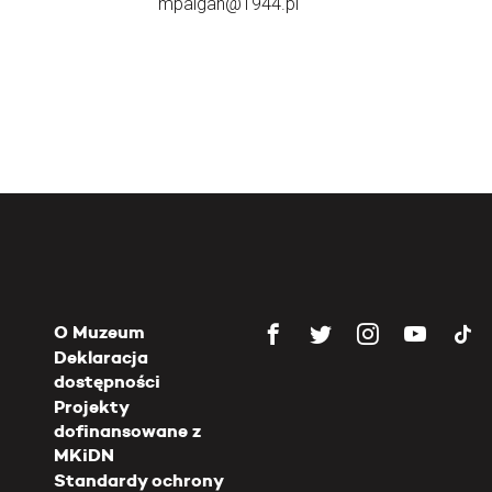
mpalgan@1944.pl
O Muzeum
Deklaracja
dostępności
Projekty
dofinansowane z
MKiDN
Standardy ochrony