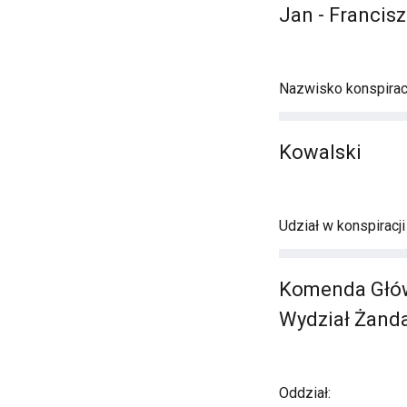
Jan - Franci
Nazwisko konspirac
Kowalski
Udział w konspiracj
Komenda Główn
Wydział Żanda
Oddział: