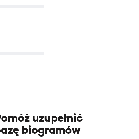
Pomóż uzupełnić
bazę biogramów