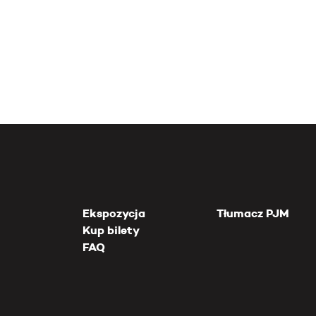
Ekspozycja
Tłumacz PJM
Kup bilety
FAQ