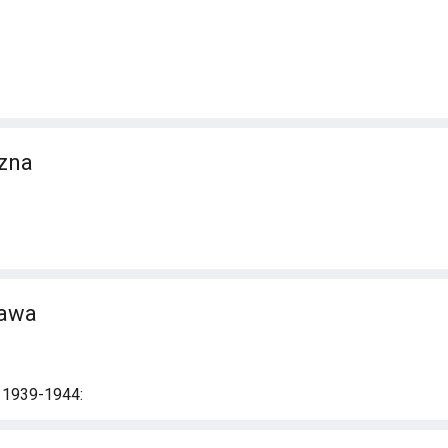
szna
ława
i 1939-1944: