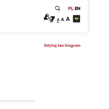
PL
EN
A
A
A
Edytuj ten biogram