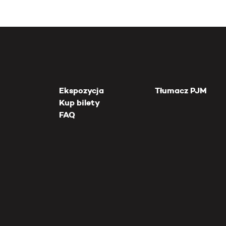
Ekspozycja
Tłumacz PJM
Kup bilety
FAQ