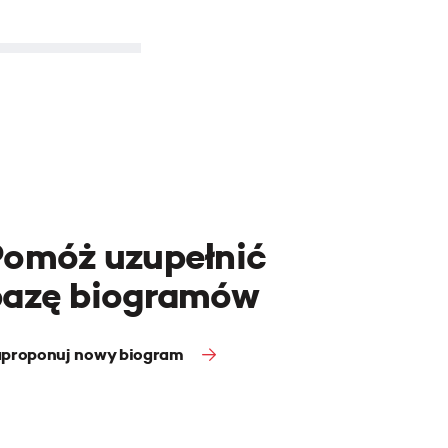
Pomóż uzupełnić
bazę biogramów
proponuj nowy biogram