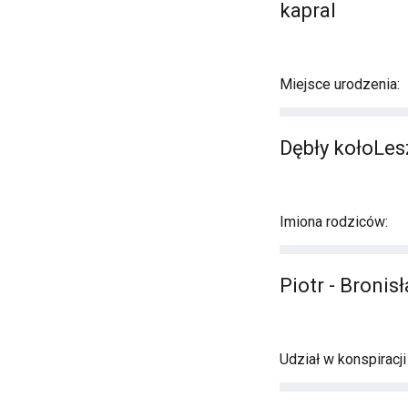
kapral
Miejsce urodzenia:
Dębły kołoLe
Imiona rodziców:
Piotr - Bronis
Udział w konspiracj