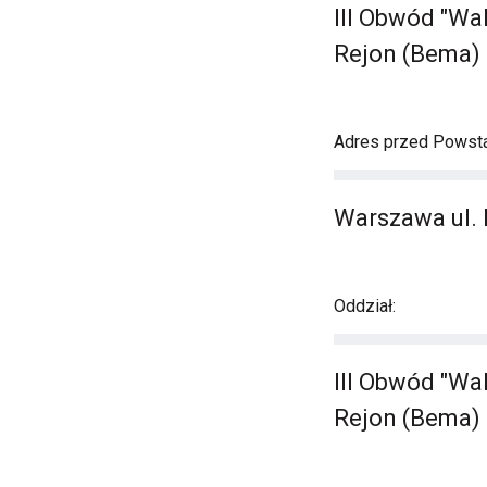
III Obwód "Wa
Rejon (Bema) -
Adres przed Powst
Warszawa ul. 
Oddział:
III Obwód "Wa
Rejon (Bema) -