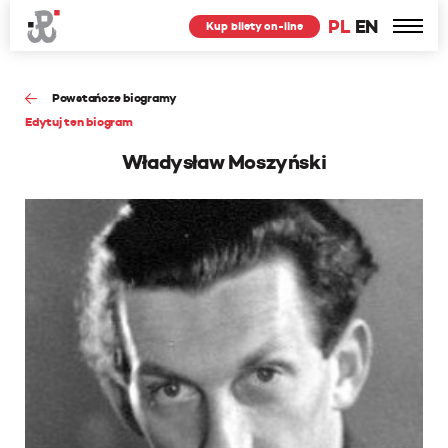
PL
EN
Kup bilety on-line
Powstańcze biogramy
Edytuj ten biogram
Władysław Moszyński